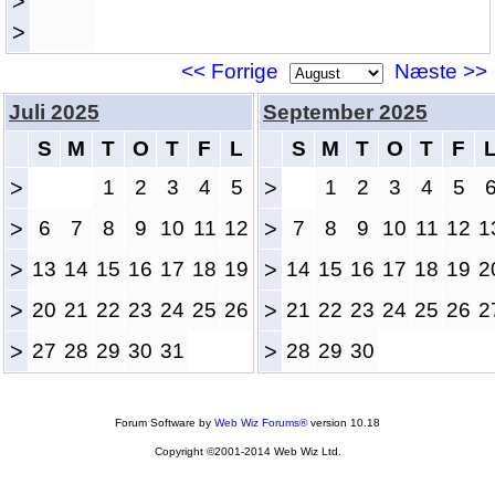
>
>
<< Forrige
Næste >>
Juli 2025
September 2025
S
M
T
O
T
F
L
S
M
T
O
T
F
>
1
2
3
4
5
>
1
2
3
4
5
>
6
7
8
9
10
11
12
>
7
8
9
10
11
12
1
>
13
14
15
16
17
18
19
>
14
15
16
17
18
19
2
>
20
21
22
23
24
25
26
>
21
22
23
24
25
26
2
>
27
28
29
30
31
>
28
29
30
Forum Software by
Web Wiz Forums®
version 10.18
Copyright ©2001-2014 Web Wiz Ltd.