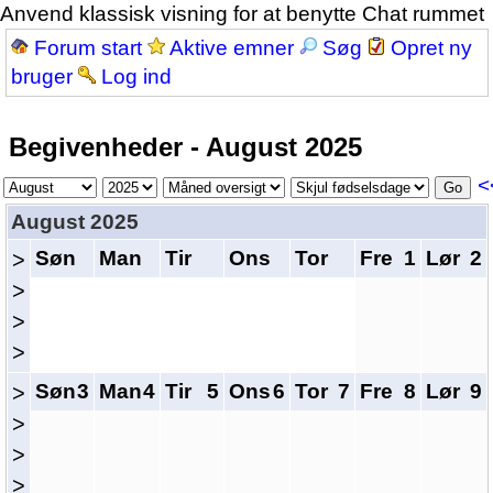
Anvend klassisk visning for at benytte Chat rummet
Forum start
Aktive emner
Søg
Opret ny
bruger
Log ind
Begivenheder - August 2025
<
August 2025
Søn
Man
Tir
Ons
Tor
Fre
1
Lør
2
>
>
>
>
Søn
3
Man
4
Tir
5
Ons
6
Tor
7
Fre
8
Lør
9
>
>
>
>