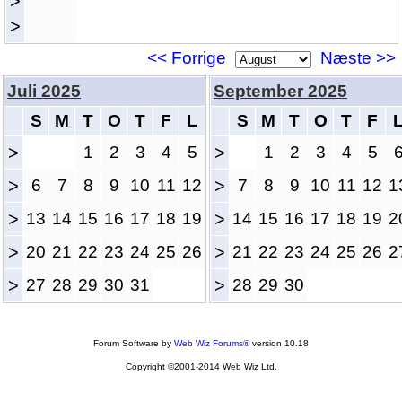
>
>
<< Forrige
Næste >>
Juli 2025
September 2025
S
M
T
O
T
F
L
S
M
T
O
T
F
>
1
2
3
4
5
>
1
2
3
4
5
>
6
7
8
9
10
11
12
>
7
8
9
10
11
12
1
>
13
14
15
16
17
18
19
>
14
15
16
17
18
19
2
>
20
21
22
23
24
25
26
>
21
22
23
24
25
26
2
>
27
28
29
30
31
>
28
29
30
Forum Software by
Web Wiz Forums®
version 10.18
Copyright ©2001-2014 Web Wiz Ltd.