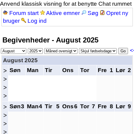
Anvend klassisk visning for at benytte Chat rummet
Forum start
Aktive emner
Søg
Opret ny
bruger
Log ind
Begivenheder - August 2025
<
August 2025
Søn
Man
Tir
Ons
Tor
Fre
1
Lør
2
>
>
>
>
Søn
3
Man
4
Tir
5
Ons
6
Tor
7
Fre
8
Lør
9
>
>
>
>