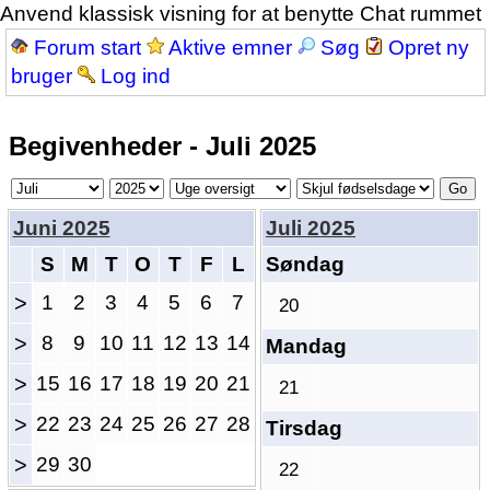
Anvend klassisk visning for at benytte Chat rummet
Forum start
Aktive emner
Søg
Opret ny
bruger
Log ind
Begivenheder - Juli 2025
Juni 2025
Juli 2025
S
M
T
O
T
F
L
Søndag
>
1
2
3
4
5
6
7
20
>
8
9
10
11
12
13
14
Mandag
>
15
16
17
18
19
20
21
21
>
22
23
24
25
26
27
28
Tirsdag
>
29
30
22