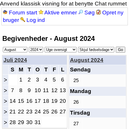
Anvend klassisk visning for at benytte Chat rummet
Forum start
Aktive emner
Søg
Opret ny
bruger
Log ind
Begivenheder - August 2024
Juli 2024
August 2024
S
M
T
O
T
F
L
Søndag
>
1
2
3
4
5
6
25
>
7
8
9
10
11
12
13
Mandag
>
14
15
16
17
18
19
20
26
>
21
22
23
24
25
26
27
Tirsdag
>
28
29
30
31
27