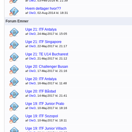
af
OleD
, 03-Feb-2016 kl. 21:39
Hvem deltager hvor??
af
OleD
, 02-Aug-2014 kl. 18:31
Forum Emner
Uge 21: ITF Antalya
af
OleD
, 24-Maj-2017 kl. 15:05
Uge 21: ITF Singapore
af
OleD
, 22-Maj-2017 kl. 21:17
Uge 21: TE U14 Bucharest
af
OleD
, 21-Maj-2017 kl. 21:12
Uge 20: Challenger Busan
af
OleD
, 17-Maj-2017 kl. 21:16
Uge 20: ITF Antalya
af
OleD
, 16-Maj-2017 kl. 11:48
Uge 20: ITF Båstad
af
OleD
, 14-Maj-2017 kl. 21:41
Uge 19: ITF Junior Prato
af
OleD
, 10-Maj-2017 kl. 18:16
Uge 19: ITF Sozopol
af
OleD
, 10-Maj-2017 kl. 18:11
Uge 19: ITF Junior Villach