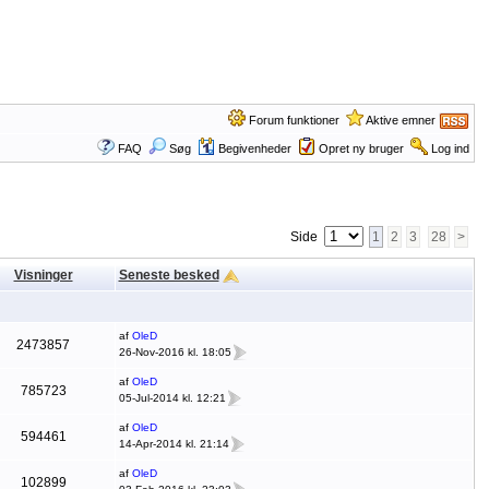
Forum funktioner
Aktive emner
FAQ
Søg
Begivenheder
Opret ny bruger
Log ind
Side
1
2
3
28
>
Visninger
Seneste besked
af
OleD
2473857
26-Nov-2016 kl. 18:05
af
OleD
785723
05-Jul-2014 kl. 12:21
af
OleD
594461
14-Apr-2014 kl. 21:14
af
OleD
102899