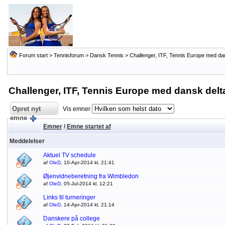
Forum start
>
Tennisforum
>
Dansk Tennis
>
Challenger, ITF, Tennis Europe med da
Challenger, ITF, Tennis Europe med dansk delt
Opret nyt
Vis emner
emne
Emner
/
Emne startet af
Meddelelser
Aktuel TV schedule
af
OleD
, 10-Apr-2014 kl. 21:41
Øjenvidneberetning fra Wimbledon
af
OleD
, 05-Jul-2014 kl. 12:21
Links til turneringer
af
OleD
, 14-Apr-2014 kl. 21:14
Danskere på college