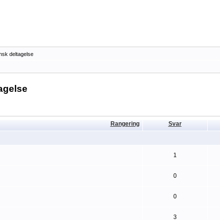
nsk deltagelse
agelse
Rangering
Svar
1
0
0
3