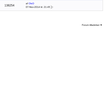
af
OleD
138254
07-Nov-2014 kl. 21:45
Forum tilladelser