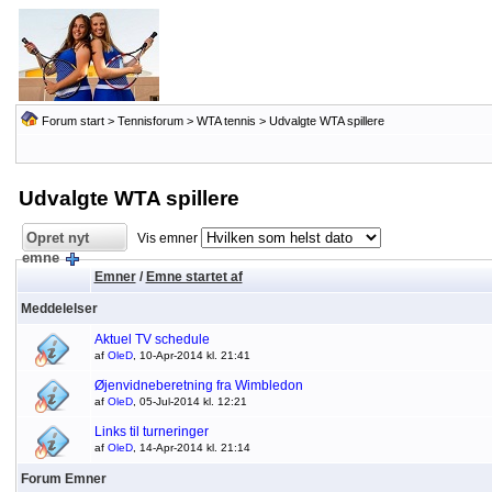
Forum start
>
Tennisforum
>
WTA tennis
>
Udvalgte WTA spillere
Udvalgte WTA spillere
Opret nyt
Vis emner
emne
Emner
/
Emne startet af
Meddelelser
Aktuel TV schedule
af
OleD
, 10-Apr-2014 kl. 21:41
Øjenvidneberetning fra Wimbledon
af
OleD
, 05-Jul-2014 kl. 12:21
Links til turneringer
af
OleD
, 14-Apr-2014 kl. 21:14
Forum Emner