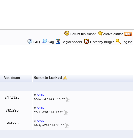
Forum funktioner
Aktive emner
FAQ
Søg
Begivenheder
Opret ny bruger
Log ind
Visninger
Seneste besked
af
OleD
2471323
26-Nov-2016 kl. 18:05
af
OleD
785295
05-Jul-2014 kl. 12:21
af
OleD
594226
14-Apr-2014 kl. 21:14