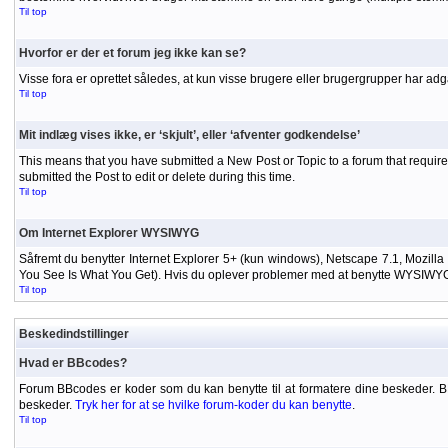
Til top
Hvorfor er der et forum jeg ikke kan se?
Visse fora er oprettet således, at kun visse brugere eller brugergrupper har adg
Til top
Mit indlæg vises ikke, er ‘skjult’, eller ‘afventer godkendelse’
This means that you have submitted a New Post or Topic to a forum that requires
submitted the Post to edit or delete during this time.
Til top
Om Internet Explorer WYSIWYG
Såfremt du benytter Internet Explorer 5+ (kun windows), Netscape 7.1, Mozilla
You See Is What You Get). Hvis du oplever problemer med at benytte WYSIWYG-ed
Til top
Beskedindstillinger
Hvad er BBcodes?
Forum BBcodes er koder som du kan benytte til at formatere dine beskeder. 
beskeder.
Tryk her for at se hvilke forum-koder du kan benytte
.
Til top