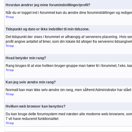
Hvordan ændrer jeg mine forumindstillinger/profil?
Når du er logget ind i forummet kan du ændre dine forumindstillinger og redigere
Til top
Tidspunkt og dato er ikke indstillet til min tidszone.
Det tidspunkt der vises i forummet er afhængig af serverens placering. Hvis serve
profil angive antallet af timer, som din lokale tid afviger fra serverens tidsangiv
Til top
Hvad betyder min rang?
Rang bruges til at vise hvilken bruger-gruppe man hører til i forummet, f.eks. 
Til top
Kan jeg selv ændre min rang?
Normalt kan man ikke selv ændre sin rang, men såfremt Administrator har slået r
Til top
Hvilken web browser kan benyttes?
Du kan bruge dette forumsystem med næsten alle moderne web-browsere, som unde
7 vil have reduceret funktionalitet
Til top