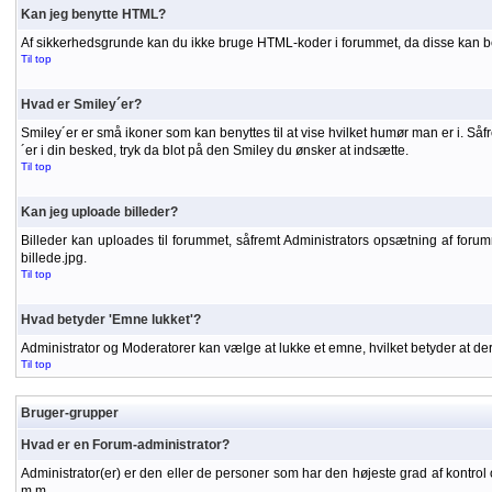
Kan jeg benytte HTML?
Af sikkerhedsgrunde kan du ikke bruge HTML-koder i forummet, da disse kan be
Til top
Hvad er Smiley´er?
Smiley´er er små ikoner som kan benyttes til at vise hvilket humør man er i. S
´er i din besked, tryk da blot på den Smiley du ønsker at indsætte.
Til top
Kan jeg uploade billeder?
Billeder kan uploades til forummet, såfremt Administrators opsætning af forummet
billede.jpg.
Til top
Hvad betyder 'Emne lukket'?
Administrator og Moderatorer kan vælge at lukke et emne, hvilket betyder at d
Til top
Bruger-grupper
Hvad er en Forum-administrator?
Administrator(er) er den eller de personer som har den højeste grad af kontrol 
m.m.