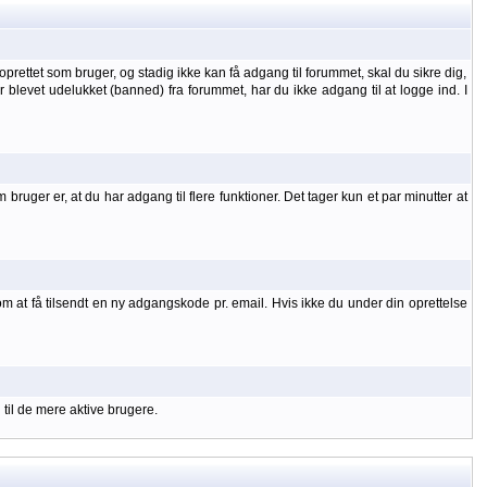
oprettet som bruger, og stadig ikke kan få adgang til forummet, skal du sikre dig,
 er blevet udelukket (banned) fra forummet, har du ikke adgang til at logge ind. I
uger er, at du har adgang til flere funktioner. Det tager kun et par minutter at
om at få tilsendt en ny adgangskode pr. email. Hvis ikke du under din oprettelse
 til de mere aktive brugere.