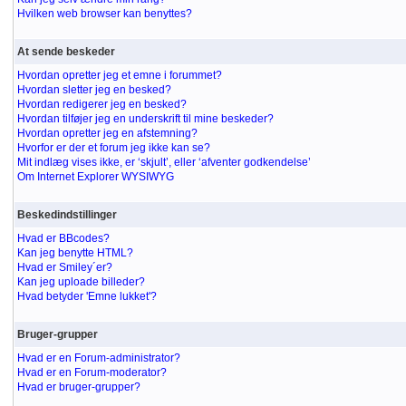
Hvilken web browser kan benyttes?
At sende beskeder
Hvordan opretter jeg et emne i forummet?
Hvordan sletter jeg en besked?
Hvordan redigerer jeg en besked?
Hvordan tilføjer jeg en underskrift til mine beskeder?
Hvordan opretter jeg en afstemning?
Hvorfor er der et forum jeg ikke kan se?
Mit indlæg vises ikke, er ‘skjult’, eller ‘afventer godkendelse’
Om Internet Explorer WYSIWYG
Beskedindstillinger
Hvad er BBcodes?
Kan jeg benytte HTML?
Hvad er Smiley´er?
Kan jeg uploade billeder?
Hvad betyder 'Emne lukket'?
Bruger-grupper
Hvad er en Forum-administrator?
Hvad er en Forum-moderator?
Hvad er bruger-grupper?