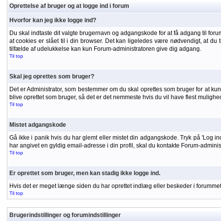
Oprettelse af bruger og at logge ind i forum
Hvorfor kan jeg ikke logge ind?
Du skal indtaste dit valgte brugernavn og adgangskode for at få adgang til forumm
at cookies er slået til i din browser. Det kan ligeledes være nødvendigt, at du t
tilfælde af udelukkelse kan kun Forum-administratoren give dig adgang.
Til top
Skal jeg oprettes som bruger?
Det er Administrator, som bestemmer om du skal oprettes som bruger for at kunne
blive oprettet som bruger, så det er det nemmeste hvis du vil have flest mulighe
Til top
Mistet adgangskode
Gå ikke i panik hvis du har glemt eller mistet din adgangskode. Tryk på 'Log in
har angivet en gyldig email-adresse i din profil, skal du kontakte Forum-admini
Til top
Er oprettet som bruger, men kan stadig ikke logge ind.
Hvis det er meget længe siden du har oprettet indlæg eller beskeder i forummet, 
Til top
Brugerindstillinger og forumindstillinger