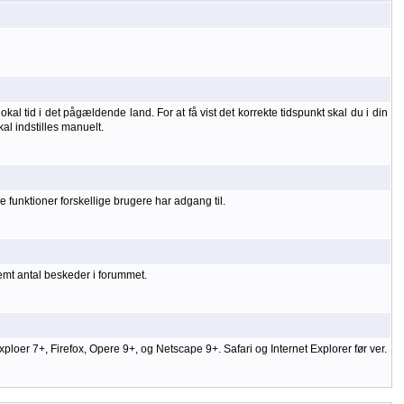
kal tid i det pågældende land. For at få vist det korrekte tidspunkt skal du i din
kal indstilles manuelt.
 funktioner forskellige brugere har adgang til.
temt antal beskeder i forummet.
er 7+, Firefox, Opere 9+, og Netscape 9+. Safari og Internet Explorer før ver.