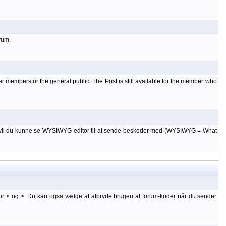
rum.
er members or the general public. The Post is still available for the member who
 til, vil du kunne se WYSIWYG-editor til at sende beskeder med (WYSIWYG = What
or < og >. Du kan også vælge at afbryde brugen af forum-koder når du sender