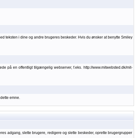
med teksten i dine og andre brugeres beskeder. Hvis du ønsker at benytte Smiley
lede på en offentligt tilgængelig webserver, f.eks. http://www.mitwebsted.dk/mit-
 dette emne.
geres adgang, slette brugere, redigere og slette beskeder, oprette brugergrupper