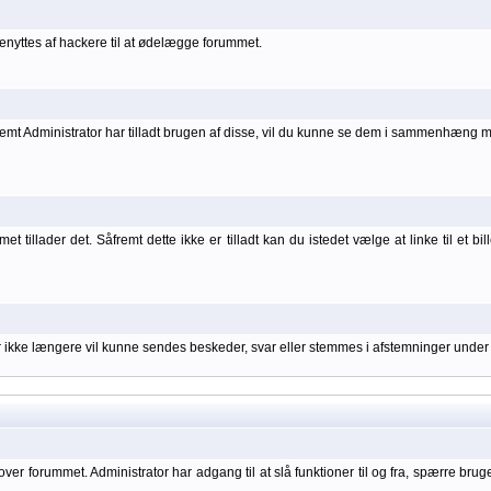
nyttes af hackere til at ødelægge forummet.
åfremt Administrator har tilladt brugen af disse, vil du kunne se dem i sammenhæng 
 tillader det. Såfremt dette ikke er tilladt kan du istedet vælge at linke til et bil
er ikke længere vil kunne sendes beskeder, svar eller stemmes i afstemninger under
over forummet. Administrator har adgang til at slå funktioner til og fra, spærre bru