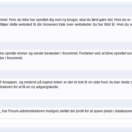
et. Hvis du ikke har oprettet dig som ny bruger, skal du først gøre det. Hvis du er 
ilføjer dette websted til din browsers liste over websteder du har tillid til. Hvis du
 oprette emner og sende beskeder i forummet. Fordelen ved at blive oprettet som br
der i forummet.
d'-knappen, og nederst på logind-siden er der et link til en side hvor du kan bede 
stratoren for at få en ny adgangskode.
har Forum-administratoren muligvis slettet din profil for at spare plads i databasen