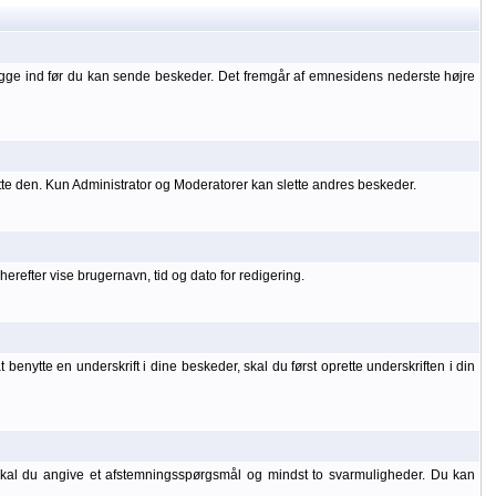
ogge ind før du kan sende beskeder. Det fremgår af emnesidens nederste højre
tte den. Kun Administrator og Moderatorer kan slette andres beskeder.
refter vise brugernavn, tid og dato for redigering.
benytte en underskrift i dine beskeder, skal du først oprette underskriften i din
 skal du angive et afstemningsspørgsmål og mindst to svarmuligheder. Du kan