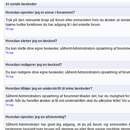
At sende beskeder
Hvordan opretter jeg et emne i forummet?
Tryk på den relevante knap på forum eller emnesiden hvis du ønsker at sende
hjørne hvilke funktioner du har adgang til i det enkelte forum.
Til top
Hvordan sletter jeg en besked?
Du kan slette dine egne beskeder, såfremt Administrators opsætning af forummet
Til top
Hvordan redigerer jeg en besked?
Du kan redigere dine egne beskeder, såfremt Administrators opsætning af forumme
Til top
Hvordan tilføjer jeg en underskrift til mine beskeder?
Såfremt Administrators opsætning af forummet tillader det, har du mulighed for a
profil. Når du herefter ønsker at få vist underskriften skal du afkrydse feltet 'Vis
Til top
Hvordan opretter jeg en afstemning?
Såfremt Administrator har givet dig adgang, vil du på forum -og emnesiden 
bestemme hvorvidt hver bruger må stemme en eller flere gange (multiple stemm