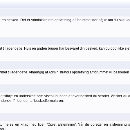
 en besked. Det er Administrators opsætning af forummet der afgør om du skal l
 tillader dette. Hvis en anden bruger har besvaret din besked, kan du dog ikke sle
t tillader dette. Afhængig af Administrators opsætning af forummet vil beskeden he
t tilføje en underskrift som vises i bunden af hver besked du sender. Ønsker du at 
 underskrift' i bunden af beskedformularen.
kunne se en knap med titlen 'Opret afstemning'. Når du opretter en afstemning
er).