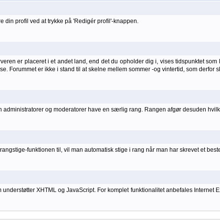
 din profil ved at trykke på 'Redigér profil'-knappen.
ren er placeret i et andet land, end det du opholder dig i, vises tidspunktet som lo
else. Forummet er ikke i stand til at skelne mellem sommer -og vintertid, som derfor s
kan administratorer og moderatorer have en særlig rang. Rangen afgør desuden hvilke
angstige-funktionen til, vil man automatisk stige i rang når man har skrevet et bes
rstøtter XHTML og JavaScript. For komplet funktionalitet anbefales Internet Explo