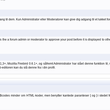
ang til dem. Kun Administrator eller Moderatorer kan give dig adgang til et lukket fo
 the a forum admin or moderator to approve your post before it is displayed to oth
 1,3+, Mozilla Firebird 0.6.1+, og såfremt Administrator har slået denne funktion
itoren kan du slå denne fra i din profil.
BBcodes minder om HTML-koder, men benytter kantede paranteser [ og ] i stedet f