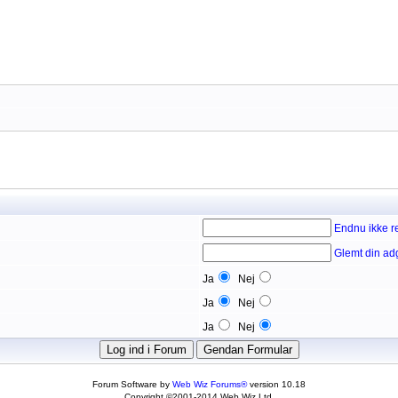
Endnu ikke re
Glemt din a
Ja
Nej
Ja
Nej
Ja
Nej
Forum Software by
Web Wiz Forums®
version 10.18
Copyright ©2001-2014 Web Wiz Ltd.