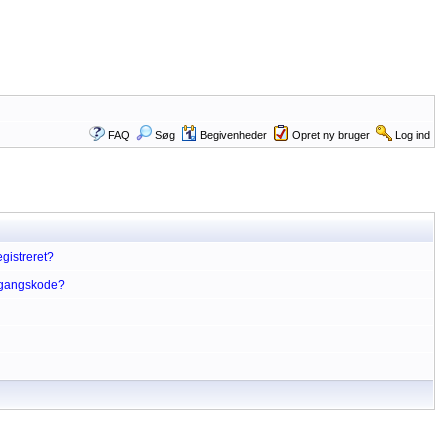
FAQ
Søg
Begivenheder
Opret ny bruger
Log ind
gistreret?
dgangskode?