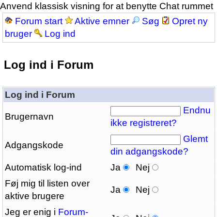
Anvend klassisk visning for at benytte Chat rummet
Forum start
Aktive emner
Søg
Opret ny
bruger
Log ind
Log ind i Forum
Log ind i Forum
Endnu
Brugernavn
ikke registreret?
Glemt
Adgangskode
din adgangskode?
Automatisk log-ind
Ja
Nej
Føj mig til listen over
Ja
Nej
aktive brugere
Jeg er enig i
Forum-