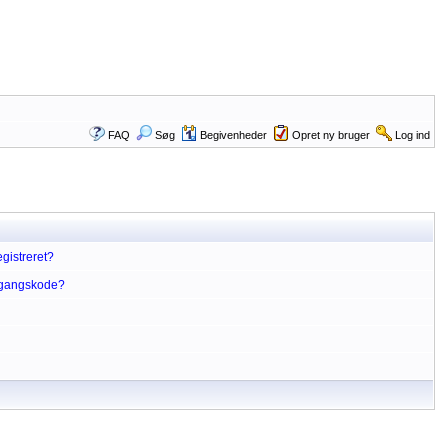
FAQ
Søg
Begivenheder
Opret ny bruger
Log ind
gistreret?
dgangskode?