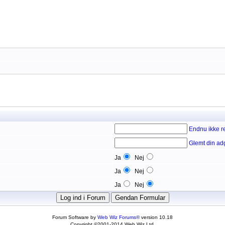
Endnu ikke re
Glemt din a
Ja
Nej
Ja
Nej
Ja
Nej
Forum Software by
Web Wiz Forums®
version 10.18
Copyright ©2001-2014 Web Wiz Ltd.