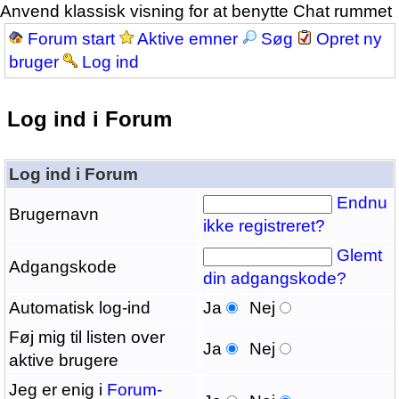
Anvend klassisk visning for at benytte Chat rummet
Forum start
Aktive emner
Søg
Opret ny
bruger
Log ind
Log ind i Forum
Log ind i Forum
Endnu
Brugernavn
ikke registreret?
Glemt
Adgangskode
din adgangskode?
Automatisk log-ind
Ja
Nej
Føj mig til listen over
Ja
Nej
aktive brugere
Jeg er enig i
Forum-