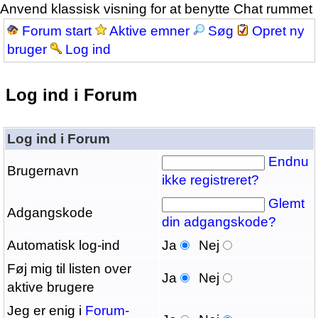
Anvend klassisk visning for at benytte Chat rummet
Forum start
Aktive emner
Søg
Opret ny
bruger
Log ind
Log ind i Forum
Log ind i Forum
Endnu
Brugernavn
ikke registreret?
Glemt
Adgangskode
din adgangskode?
Automatisk log-ind
Ja
Nej
Føj mig til listen over
Ja
Nej
aktive brugere
Jeg er enig i
Forum-