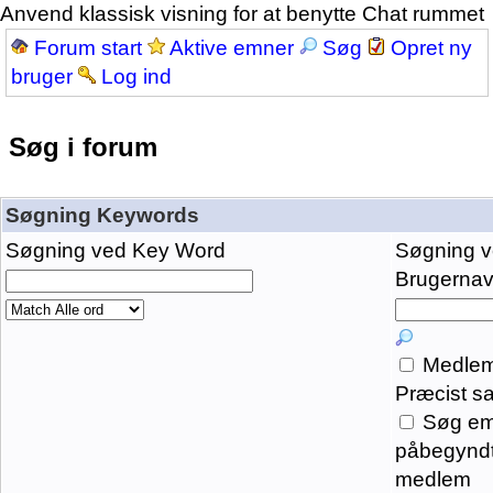
Anvend klassisk visning for at benytte Chat rummet
Forum start
Aktive emner
Søg
Opret ny
bruger
Log ind
Søg i forum
Søgning Keywords
Søgning ved Key Word
Søgning 
Brugernavn
Medlem
Præcist s
Søg em
påbegyndt
medlem