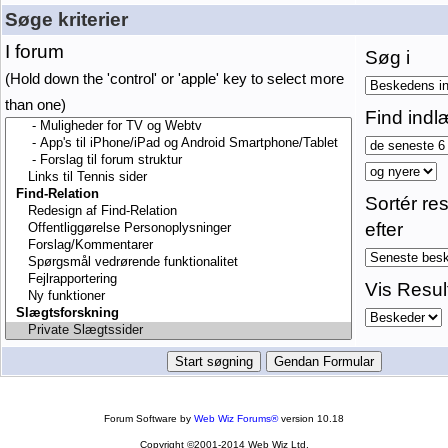
Søge kriterier
I forum
Søg i
(Hold down the 'control' or 'apple' key to select more
than one)
Find indl
Sortér res
efter
Vis Resul
Forum Software by
Web Wiz Forums®
version 10.18
Copyright ©2001-2014 Web Wiz Ltd.