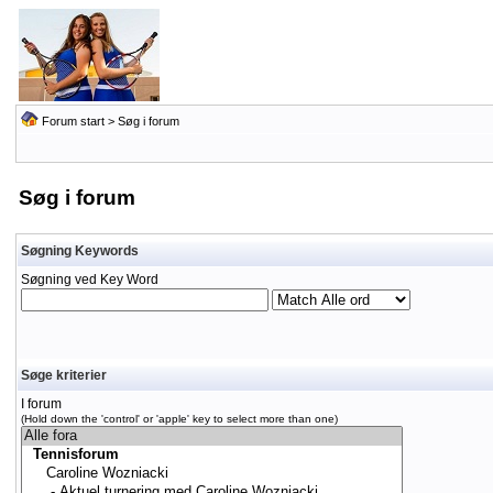
Forum start
> Søg i forum
Søg i forum
Søgning Keywords
Søgning ved Key Word
Søge kriterier
I forum
(Hold down the 'control' or 'apple' key to select more than one)