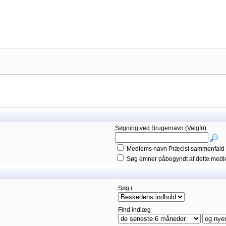
Søgning ved Brugernavn (Valgfri)
Medlems navn Præcist sammenfald
Søg emner påbegyndt af dette med
Søg i
Find indlæg