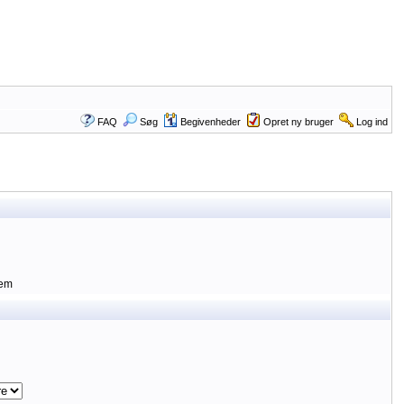
FAQ
Søg
Begivenheder
Opret ny bruger
Log ind
lem