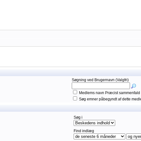
Søgning ved Brugernavn (Valgfri)
Medlems navn Præcist sammenfald
Søg emner påbegyndt af dette med
Søg i
Find indlæg