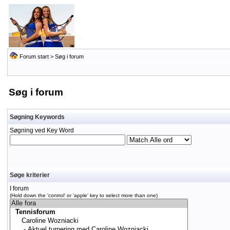
Forum start
> Søg i forum
Søg i forum
Søgning Keywords
Søgning ved Key Word
Søge kriterier
I forum
(Hold down the 'control' or 'apple' key to select more than one)