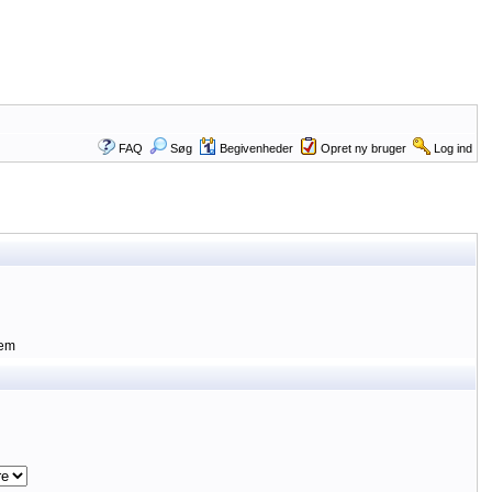
FAQ
Søg
Begivenheder
Opret ny bruger
Log ind
lem