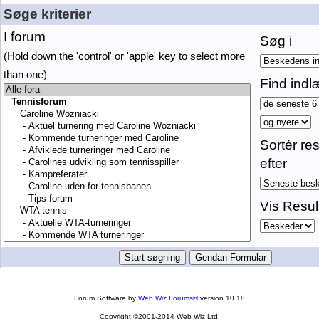
Søge kriterier
I forum
Søg i
(Hold down the 'control' or 'apple' key to select more
than one)
Find indl
Sortér res
efter
Vis Resul
Forum Software by
Web Wiz Forums®
version 10.18
Copyright ©2001-2014 Web Wiz Ltd.