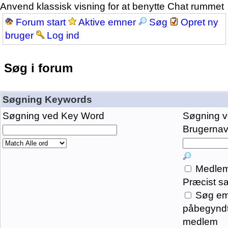
Anvend klassisk visning for at benytte Chat rummet
Forum start
Aktive emner
Søg
Opret ny
bruger
Log ind
Søg i forum
Søgning Keywords
Søgning ved Key Word
Søgning 
Brugernavn
Medlem
Præcist s
Søg em
påbegyndt
medlem