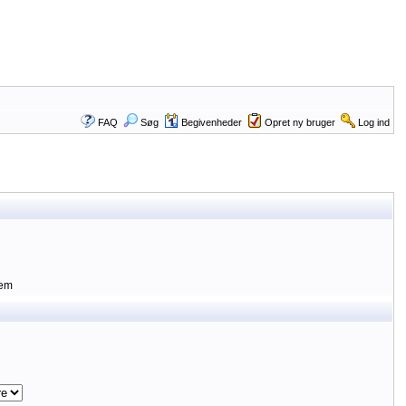
FAQ
Søg
Begivenheder
Opret ny bruger
Log ind
lem