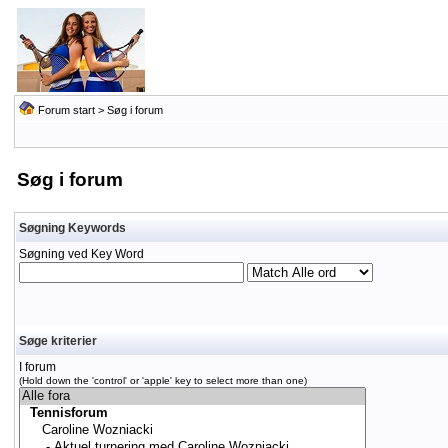
Forum start
> Søg i forum
Søg i forum
Søgning Keywords
Søgning ved Key Word
Søge kriterier
I forum
(Hold down the 'control' or 'apple' key to select more than one)