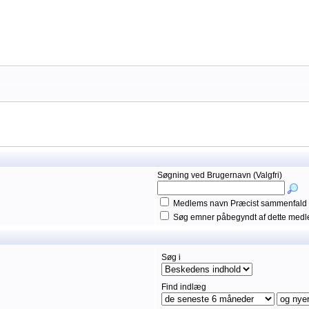
Søgning ved Brugernavn (Valgfri)
Medlems navn Præcist sammenfald
Søg emner påbegyndt af dette med
Søg i
Find indlæg