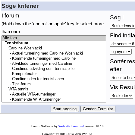
Søge kriterier
I forum
Søg i
(Hold down the 'control' or 'apple' key to select more
than one)
Find indl
Sortér res
efter
Vis Resul
Forum Software by
Web Wiz Forums®
version 10.18
Copyright ©2001-2014 Web Wiz Ltd.