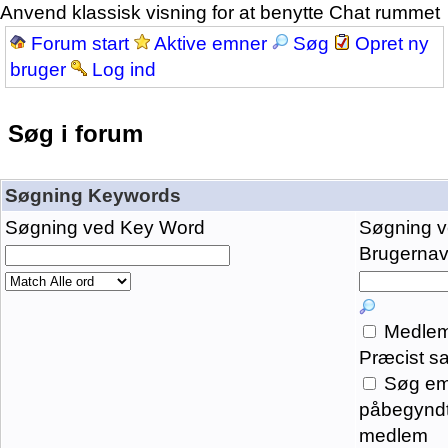
Anvend klassisk visning for at benytte Chat rummet
Forum start
Aktive emner
Søg
Opret ny
bruger
Log ind
Søg i forum
Søgning Keywords
Søgning ved Key Word
Søgning 
Brugernavn
Medlem
Præcist s
Søg em
påbegyndt
medlem