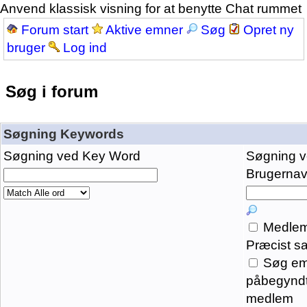
Anvend klassisk visning for at benytte Chat rummet
Forum start
Aktive emner
Søg
Opret ny
bruger
Log ind
Søg i forum
Søgning Keywords
Søgning ved Key Word
Søgning 
Brugernavn
Medlem
Præcist s
Søg em
påbegyndt
medlem