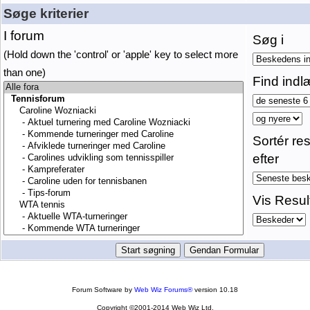
Søge kriterier
I forum
Søg i
(Hold down the 'control' or 'apple' key to select more
than one)
Find indl
Sortér res
efter
Vis Resul
Forum Software by
Web Wiz Forums®
version 10.18
Copyright ©2001-2014 Web Wiz Ltd.