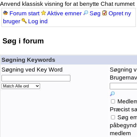
Anvend klassisk visning for at benytte Chat rummet
Forum start
Aktive emner
Søg
Opret ny
bruger
Log ind
Søg i forum
Søgning Keywords
Søgning ved Key Word
Søgning 
Brugernavn
Medlem
Præcist s
Søg em
påbegyndt
medlem