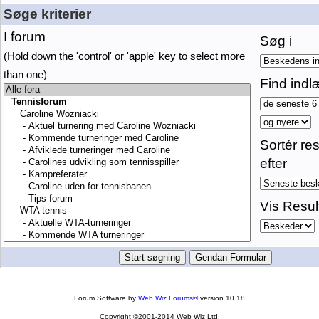
Søge kriterier
I forum
Søg i
(Hold down the 'control' or 'apple' key to select more
than one)
Find indl
Sortér res
efter
Vis Resul
Forum Software by
Web Wiz Forums®
version 10.18
Copyright ©2001-2014 Web Wiz Ltd.