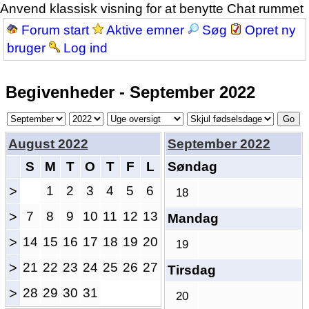
Anvend klassisk visning for at benytte Chat rummet
Forum start
Aktive emner
Søg
Opret ny
bruger
Log ind
Begivenheder - September 2022
August 2022
September 2022
S
M
T
O
T
F
L
Søndag
>
1
2
3
4
5
6
18
>
7
8
9
10
11
12
13
Mandag
>
14
15
16
17
18
19
20
19
>
21
22
23
24
25
26
27
Tirsdag
>
28
29
30
31
20