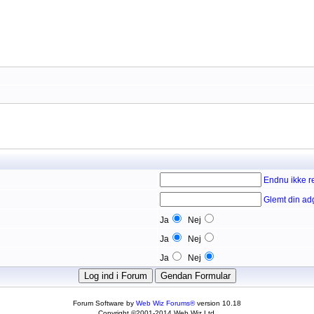
Endnu ikke re
Glemt din a
Ja
Nej
Ja
Nej
Ja
Nej
Forum Software by
Web Wiz Forums®
version 10.18
Copyright ©2001-2014 Web Wiz Ltd.