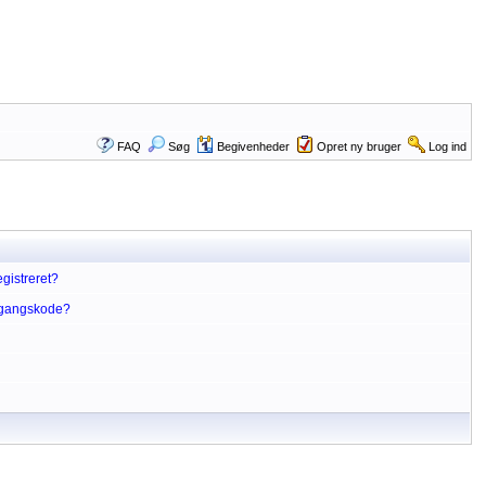
FAQ
Søg
Begivenheder
Opret ny bruger
Log ind
gistreret?
dgangskode?