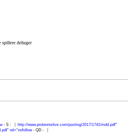
spillere deltager
|
ow
- S
-
http://www.protennislive.com/posting/2017/1741/mdd.pdf"
|
.pdf" rel="nofollow
- QD
-