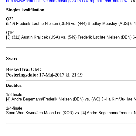
http://www.protennislive.com/posting/2017/1741/op.pdf" rel="nofollow
- O
Singles kvalifikation
Q32
(549) Frederik Løchte Nielsen (DEN) vs. (444) Bradley Mousley (AUS) 6-4
Q16'
[3] (311) Austin Krajicek (USA) vs. (549) Frederik Løchte Nielsen (DEN) 6-
Svar:
Besked fra:
OleD
Posteringsdato:
17-Maj-2017 kl. 21:19
Doubles
1/8-finale
[4] Andre Begemann/Frederik Nielsen (DEN) vs. (WC) Ji-Ha Kim/Ju-Hae M
1/4-finale
Soon Woo Kwon/Jea Moon Lee (KOR) vs. [4] Andre Begemann/Frederik Nie