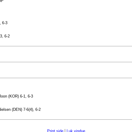
OP
, 6-3
3, 6-2
oon (KOR) 6-1, 6-3
lsen (DEN) 7-6(4), 6-2
|
Print side
Luk vindue