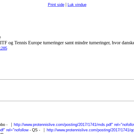
|
Print side
Luk vindue
e
ITF og Tennis Europe turneringer samt mindre turneringer, hvor danske 
1285
|
mbo
-
http://www.protennislive.com/posting/2017/1741/mds.pdf" rel="nofoll
|
df" rel="nofollow
- QS
-
http://www.protennislive.com/posting/2017/1741/qd