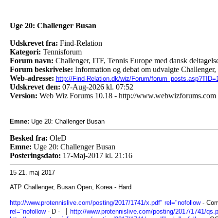
Uge 20: Challenger Busan
Udskrevet fra:
Find-Relation
Kategori:
Tennisforum
Forum navn:
Challenger, ITF, Tennis Europe med dansk deltagels
Forum beskrivelse:
Information og debat om udvalgte Challenger, 
Web-adresse:
http://Find-Relation.dk/wiz/Forum/forum_posts.asp?TID=
Udskrevet den:
07-Aug-2026 kl. 07:52
Version:
Web Wiz Forums 10.18 - http://www.webwizforums.com
Emne:
Uge 20: Challenger Busan
Besked fra:
OleD
Emne:
Uge 20: Challenger Busan
Posteringsdato:
17-Maj-2017 kl. 21:16
15-21. maj 2017
ATP Challenger, Busan Open, Korea - Hard
http://www.protennislive.com/posting/2017/1741/x.pdf" rel="nofollow
- Co
|
rel="nofollow
- D
-
http://www.protennislive.com/posting/2017/1741/qs.p