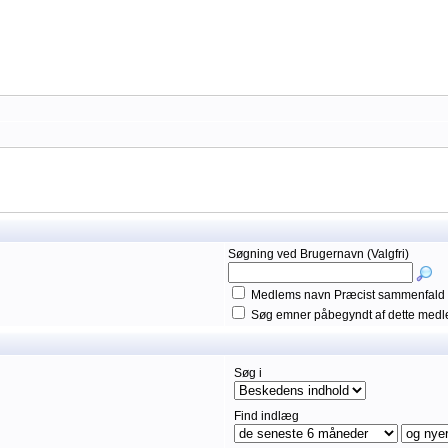
Søgning ved Brugernavn (Valgfri)
Medlems navn Præcist sammenfald
Søg emner påbegyndt af dette med
Søg i
Find indlæg