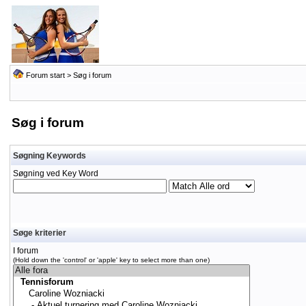
Forum start
> Søg i forum
Søg i forum
Søgning Keywords
Søgning ved Key Word
Søge kriterier
I forum
(Hold down the 'control' or 'apple' key to select more than one)