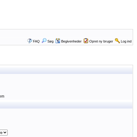
FAQ
Søg
Begivenheder
Opret ny bruger
Log ind
lem