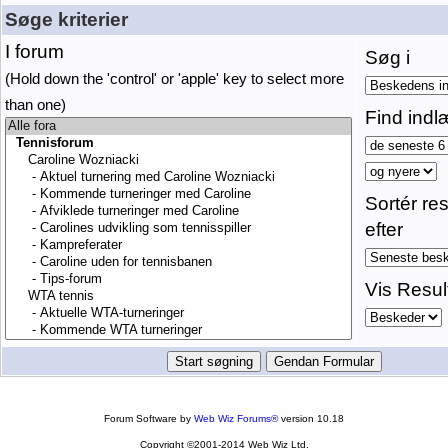
Søge kriterier
I forum
Søg i
(Hold down the 'control' or 'apple' key to select more
than one)
Find indl
Sortér res
efter
Vis Resul
Forum Software by
Web Wiz Forums®
version 10.18
Copyright ©2001-2014 Web Wiz Ltd.