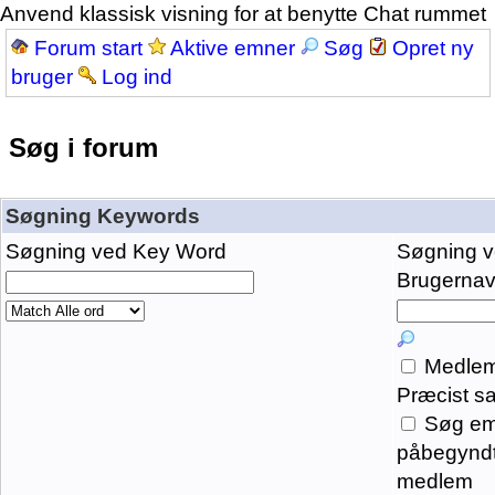
Anvend klassisk visning for at benytte Chat rummet
Forum start
Aktive emner
Søg
Opret ny
bruger
Log ind
Søg i forum
Søgning Keywords
Søgning ved Key Word
Søgning 
Brugernavn
Medlem
Præcist s
Søg em
påbegyndt
medlem