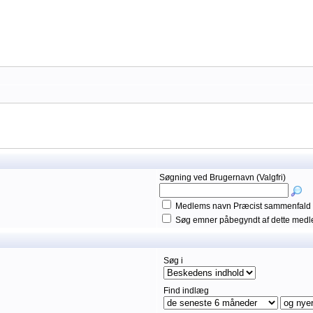
Søgning ved Brugernavn (Valgfri)
Medlems navn Præcist sammenfald
Søg emner påbegyndt af dette med
Søg i
Find indlæg