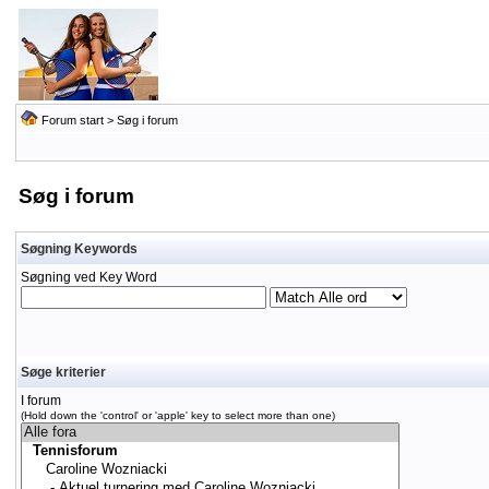
Forum start
> Søg i forum
Søg i forum
Søgning Keywords
Søgning ved Key Word
Søge kriterier
I forum
(Hold down the 'control' or 'apple' key to select more than one)