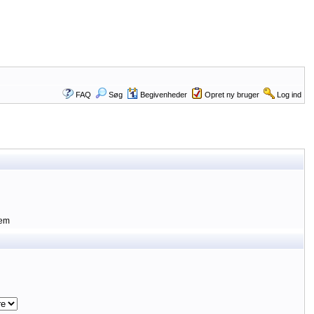
FAQ
Søg
Begivenheder
Opret ny bruger
Log ind
lem