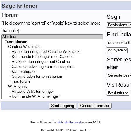
Søge kriterier
I forum
Søg i
(Hold down the 'control' or 'apple' key to select more
than one)
Find indl
Sortér res
efter
Vis Resul
Forum Software by
Web Wiz Forums®
version 10.18
Copyright ©2001-2014 Web Wiz Ltd.