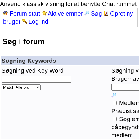
Anvend klassisk visning for at benytte Chat rummet
Forum start
Aktive emner
Søg
Opret ny
bruger
Log ind
Søg i forum
Søgning Keywords
Søgning ved Key Word
Søgning 
Brugernavn
Medlem
Præcist s
Søg em
påbegyndt
medlem