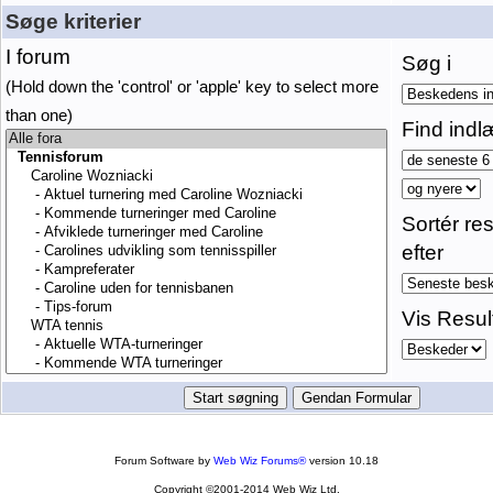
Søge kriterier
I forum
Søg i
(Hold down the 'control' or 'apple' key to select more
than one)
Find indl
Sortér res
efter
Vis Resul
Forum Software by
Web Wiz Forums®
version 10.18
Copyright ©2001-2014 Web Wiz Ltd.