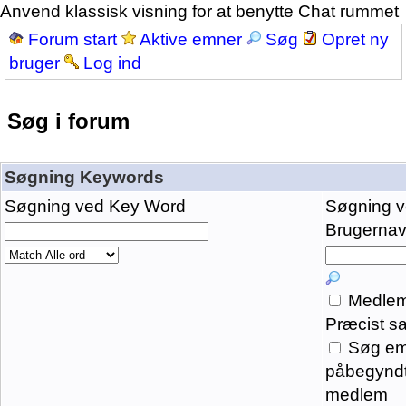
Anvend klassisk visning for at benytte Chat rummet
Forum start
Aktive emner
Søg
Opret ny
bruger
Log ind
Søg i forum
Søgning Keywords
Søgning ved Key Word
Søgning 
Brugernavn
Medlem
Præcist s
Søg em
påbegyndt
medlem