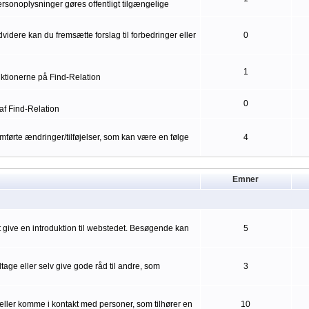
ersonoplysninger gøres offentligt tilgængelige
idere kan du fremsætte forslag til forbedringer eller
0
1
nktionerne på Find-Relation
0
af Find-Relation
førte ændringer/tilføjelser, som kan være en følge
4
Emner
mt give en introduktion til webstedet. Besøgende kan
5
ge eller selv give gode råd til andre, som
3
eller komme i kontakt med personer, som tilhører en
10