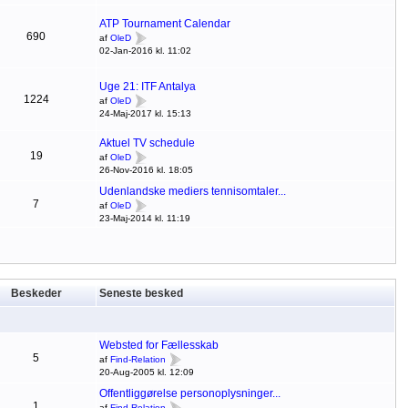
ATP Tournament Calendar
690
af
OleD
02-Jan-2016 kl. 11:02
Uge 21: ITF Antalya
1224
af
OleD
24-Maj-2017 kl. 15:13
Aktuel TV schedule
19
af
OleD
26-Nov-2016 kl. 18:05
Udenlandske mediers tennisomtaler...
7
af
OleD
23-Maj-2014 kl. 11:19
Beskeder
Seneste besked
Websted for Fællesskab
5
af
Find-Relation
20-Aug-2005 kl. 12:09
Offentliggørelse personoplysninger...
1
af
Find-Relation