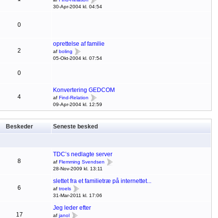
30-Apr-2004 kl. 04:54
0
oprettelse af familie
2
af
boling
05-Okt-2004 kl. 07:54
0
Konvertering GEDCOM
4
af
Find-Relation
09-Apr-2004 kl. 12:59
Beskeder
Seneste besked
TDC’s nedlagte server
8
af
Flemming Svendsen
28-Nov-2009 kl. 13:11
slettet fra et familietræ på internettet...
6
af
troels
31-Mar-2011 kl. 17:06
Jeg leder efter
17
af
janol