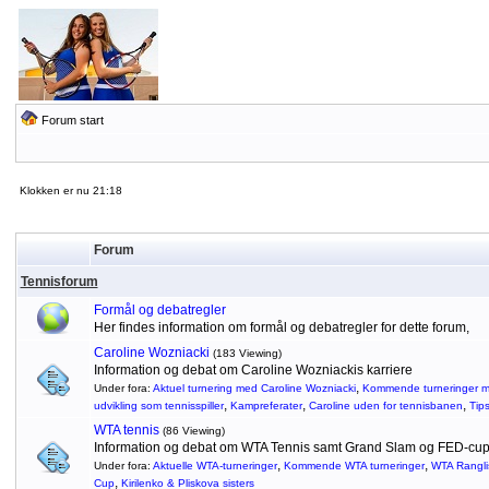
Forum start
Klokken er nu 21:18
Forum
Tennisforum
Formål og debatregler
Her findes information om formål og debatregler for dette forum,
Caroline Wozniacki
(183 Viewing)
Information og debat om Caroline Wozniackis karriere
,
Under fora:
Aktuel turnering med Caroline Wozniacki
Kommende turneringer m
,
,
,
udvikling som tennisspiller
Kampreferater
Caroline uden for tennisbanen
Tip
WTA tennis
(86 Viewing)
Information og debat om WTA Tennis samt Grand Slam og FED-cu
,
,
Under fora:
Aktuelle WTA-turneringer
Kommende WTA turneringer
WTA Rangli
,
Cup
Kirilenko & Pliskova sisters