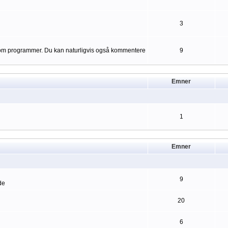
3
er om programmer. Du kan naturligvis også kommentere
9
Emner
1
Emner
9
de
20
6