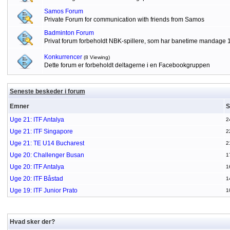
Samos Forum
Private Forum for communication with friends from Samos
Badminton Forum
Privat forum forbeholdt NBK-spillere, som har banetime mandage 
Konkurrencer
(8 Viewing)
Dette forum er forbeholdt deltagerne i en Facebookgruppen
Seneste beskeder i forum
Emner
S
Uge 21: ITF Antalya
2
Uge 21: ITF Singapore
2
Uge 21: TE U14 Bucharest
2
Uge 20: Challenger Busan
1
Uge 20: ITF Antalya
1
Uge 20: ITF Båstad
1
Uge 19: ITF Junior Prato
1
Hvad sker der?