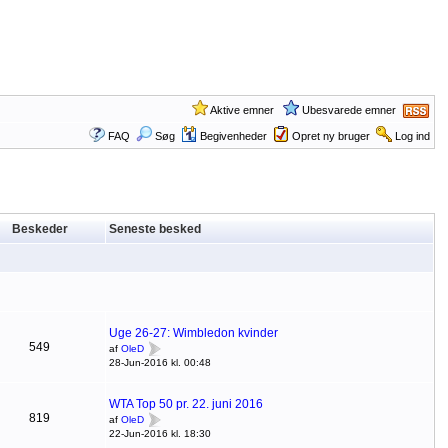
Aktive emner
Ubesvarede emner
FAQ
Søg
Begivenheder
Opret ny bruger
Log ind
Beskeder
Seneste besked
Uge 26-27: Wimbledon kvinder
549
af
OleD
28-Jun-2016 kl. 00:48
WTA Top 50 pr. 22. juni 2016
819
af
OleD
22-Jun-2016 kl. 18:30