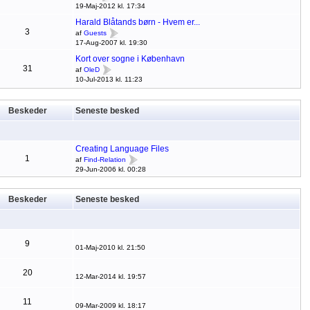
19-Maj-2012 kl. 17:34
Harald Blåtands børn - Hvem er...
3
af
Guests
17-Aug-2007 kl. 19:30
Kort over sogne i København
31
af
OleD
10-Jul-2013 kl. 11:23
Beskeder
Seneste besked
Creating Language Files
1
af
Find-Relation
29-Jun-2006 kl. 00:28
Beskeder
Seneste besked
9
01-Maj-2010 kl. 21:50
20
12-Mar-2014 kl. 19:57
11
09-Mar-2009 kl. 18:17