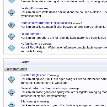
Sammenfattende vurdering af hvornår det er lovligt og rimeligt at p
Forslag/Kommentarer
Her kan du fremsætte ris/ros om funktionerne på Find-Relation. Endv
ny funktionalitet.
Spørgsmål vedrørende funktionalitet
(10 Viewing)
Her kan du stille spørgsmål eller besvare andres spørgsmål om fu
Fejlrapportering
Her kan du rapportere om fejl, som du konstaterer ved benyttelsen 
Ny funktioner
(10 Viewing)
Her vil Find-Relation Webmaster informere om planlagte og gennem
fremsatte forslag.
Forum
Slægtsforskning
Private Slægtssider
(7 Viewing)
Her kan du oplyse Link til din egen slægts sider på Internettet, sa
fremsætte kommentarer til webstedet.
Generel debat om Slægtsforskning
(7 Viewing)
Her kan du drøfte generelle spørgsmål om Slægtsforskning og modta
interesserer sig for Slægtsforskning.
Efterlysning
(9 Viewing)
Her kan du anmode om hjælp til at finde oplysninger om personer, 