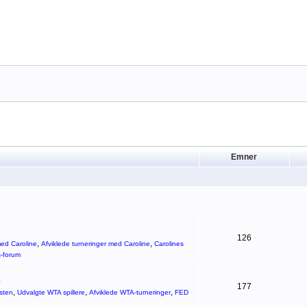
Emner
126
,
,
ed Caroline
Afviklede turneringer med Caroline
Carolines
s-forum
p
177
,
,
,
sten
Udvalgte WTA spillere
Afviklede WTA-turneringer
FED