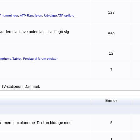
123
,
,
,
P turneringer
ATP Ranglisten
Udvalgte ATP spillere
rderes at have potentiale til at begå sig
550
12
,
artphone/Tablet
Forslag til forum struktur
7
g TV-stationer i Danmark
Emner
 nærmere om planerne. Du kan bidrage med
5
1