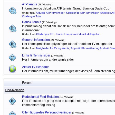
ATP tennis
(48 Viewing)
Information og debat om ATP tennis, Grand Slam og Davis Cup
,
,
Under fora:
Aktuelle ATP turneringer
Kommende ATP turneringer
Afviklede AT
Challenger Tour
Dansk Tennis
(91 Viewing)
Information og debat om Dansk Tennis, herunder om talenter, som vu
internationalt
Under fora:
Challenger, ITF, Tennis Europe med dansk deltagelse
Generel information
(21 Viewing)
Her findes praktiske oplysninger, blandt andet om TV-muligheder
,
Under fora:
Muligheder for TV og Webtv
App's til iPhone/iPad og Android Sm
Links til Tennis sider
(9 Viewing)
Her informeres om andre tennis sider
Aktuel TV Schedule
Her informeres om, hvilke turneringer, der vises på Tennistv.com o
Forum
Find-Relation
Redesign af Find-Relation
(13 Viewing)
Find-Relation er i gang med et komplet redesign. Her informeres
kommentarer og forslag
Offentliggørelse Personoplysninger
(7 Viewing)